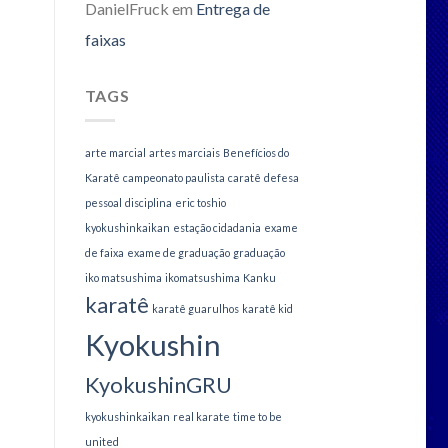
DanielFruck
em
Entrega de
faixas
TAGS
arte marcial
artes marciais
Benefícios do
Karatê
campeonato paulista
caratê
defesa
pessoal
disciplina
eric toshio
kyokushinkaikan
estação cidadania
exame
de faixa
exame de graduação
graduação
iko matsushima
ikomatsushima
Kanku
karatê
karatê guarulhos
karatê kid
Kyokushin
KyokushinGRU
kyokushinkaikan
real karate
time to be
united