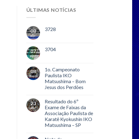
ÚLTIMAS NOTÍCIAS
3728
08
abr
3704
07
ago
1o. Campeonato
08
Paulista IKO
maio
Matsushima – Bom
Jesus dos Perdões
Resultado do 6º
23
Exame de Faixas da
abr
Associação Paulista de
Karatê Kyokushin IKO
Matsushima – SP