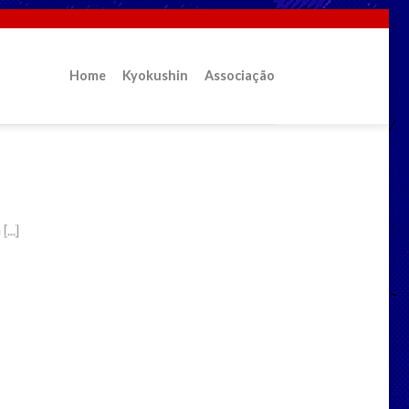
Home
Kyokushin
Associação
in?
...]