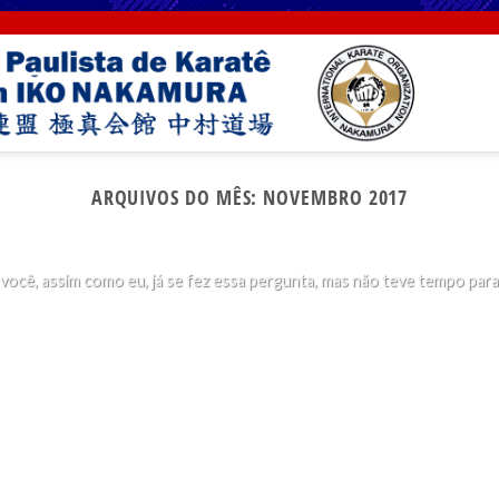
SEM CATEGORIA
ARQUIVOS DO MÊS:
NOVEMBRO 2017
rque socos no rosto são proibidos no karatê Kyokush
29 de maio de 2019
você, assim como eu, já se fez essa pergunta, mas não teve tempo para [