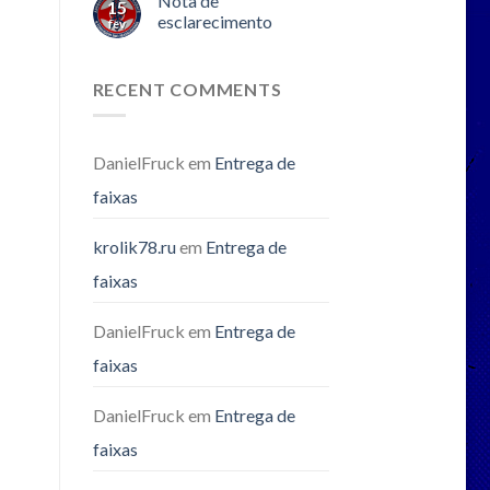
Nota de
15
esclarecimento
fev
RECENT COMMENTS
DanielFruck
em
Entrega de
faixas
krolik78.ru
em
Entrega de
faixas
DanielFruck
em
Entrega de
faixas
DanielFruck
em
Entrega de
faixas