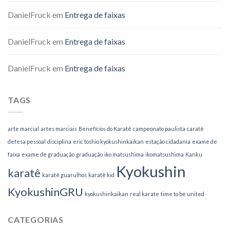
DanielFruck
em
Entrega de faixas
DanielFruck
em
Entrega de faixas
DanielFruck
em
Entrega de faixas
TAGS
arte marcial
artes marciais
Benefícios do Karatê
campeonato paulista
caratê
defesa pessoal
disciplina
eric toshio kyokushinkaikan
estação cidadania
exame de
faixa
exame de graduação
graduação
iko matsushima
ikomatsushima
Kanku
Kyokushin
karatê
karatê guarulhos
karatê kid
KyokushinGRU
kyokushinkaikan
real karate
time to be united
CATEGORIAS