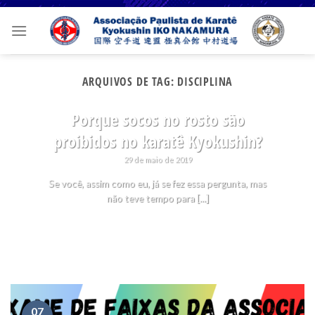
Skip
to
content
ARQUIVOS DE TAG:
DISCIPLINA
SEM CATEGORIA
Porque socos no rosto são
proibidos no karatê Kyokushin?
29 de maio de 2019
Se você, assim como eu, já se fez essa pergunta, mas
não teve tempo para [...]
07