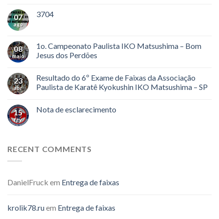
3704
07
ago
1o. Campeonato Paulista IKO Matsushima – Bom
08
Jesus dos Perdões
maio
Resultado do 6º Exame de Faixas da Associação
23
Paulista de Karatê Kyokushin IKO Matsushima – SP
abr
Nota de esclarecimento
15
fev
RECENT COMMENTS
DanielFruck
em
Entrega de faixas
krolik78.ru
em
Entrega de faixas