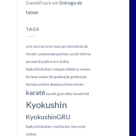
DanielFruck
em
Entrega de
faixas
TAGS
arte marcial
artes marciais
Benefícios do
Karatê
campeonato paulista
caratê
defesa
pessoal
disciplina
eric toshio
kyokushinkaikan
estação cidadania
exame
de faixa
exame de graduação
graduação
iko matsushima
ikomatsushima
Kanku
karatê
karatê guarulhos
karatê kid
Kyokushin
KyokushinGRU
kyokushinkaikan
real karate
time to be
united