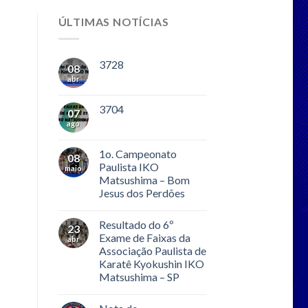
ÚLTIMAS NOTÍCIAS
3728
08
abr
3704
07
ago
1o. Campeonato
08
Paulista IKO
maio
Matsushima – Bom
Jesus dos Perdões
Resultado do 6º
23
Exame de Faixas da
abr
Associação Paulista de
Karatê Kyokushin IKO
Matsushima – SP