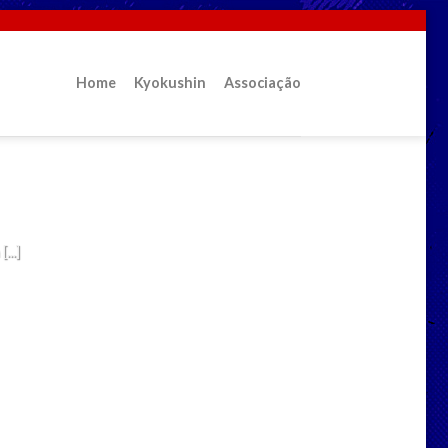
Home
Kyokushin
Associação
in?
...]