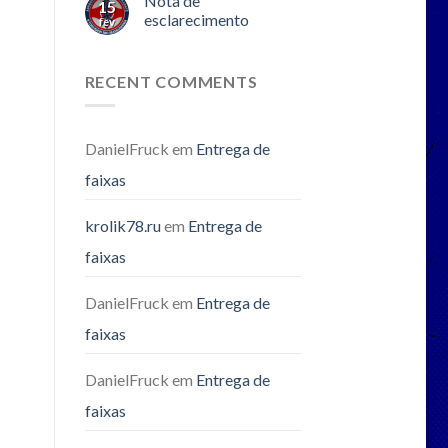
Nota de
15
esclarecimento
fev
RECENT COMMENTS
DanielFruck
em
Entrega de
faixas
krolik78.ru
em
Entrega de
faixas
DanielFruck
em
Entrega de
faixas
DanielFruck
em
Entrega de
faixas