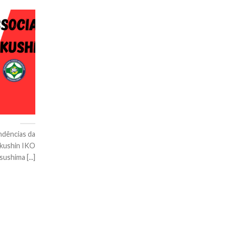
ndências da
okushin IKO
ushima [...]