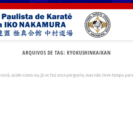
SEM CATEGORIA
ARQUIVOS DE TAG:
KYOKUSHINKAIKAN
rque socos no rosto são proibidos no karatê Kyokush
29 de maio de 2019
você, assim como eu, já se fez essa pergunta, mas não teve tempo para [