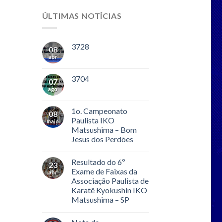
ÚLTIMAS NOTÍCIAS
3728
08
abr
3704
07
ago
1o. Campeonato
08
Paulista IKO
maio
Matsushima – Bom
Jesus dos Perdões
Resultado do 6º
23
Exame de Faixas da
abr
Associação Paulista de
Karatê Kyokushin IKO
Matsushima – SP