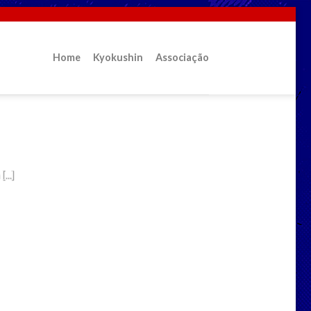
Home
Kyokushin
Associação
in?
...]