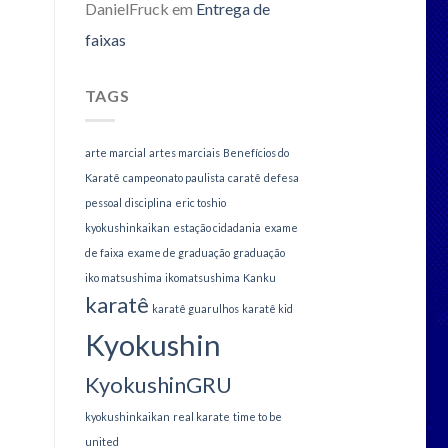
DanielFruck
em
Entrega de
faixas
TAGS
arte marcial
artes marciais
Benefícios do
Karatê
campeonato paulista
caratê
defesa
pessoal
disciplina
eric toshio
kyokushinkaikan
estação cidadania
exame
de faixa
exame de graduação
graduação
iko matsushima
ikomatsushima
Kanku
karatê
karatê guarulhos
karatê kid
Kyokushin
KyokushinGRU
kyokushinkaikan
real karate
time to be
united