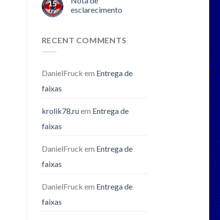
Nota de
15
esclarecimento
fev
RECENT COMMENTS
DanielFruck
em
Entrega de
faixas
krolik78.ru
em
Entrega de
faixas
DanielFruck
em
Entrega de
faixas
DanielFruck
em
Entrega de
faixas