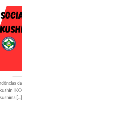
ndências da
okushin IKO
ushima [...]