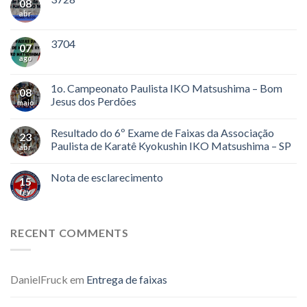
08
abr
3704
07
ago
1o. Campeonato Paulista IKO Matsushima – Bom
08
Jesus dos Perdões
maio
Resultado do 6º Exame de Faixas da Associação
23
Paulista de Karatê Kyokushin IKO Matsushima – SP
abr
Nota de esclarecimento
15
fev
RECENT COMMENTS
DanielFruck
em
Entrega de faixas