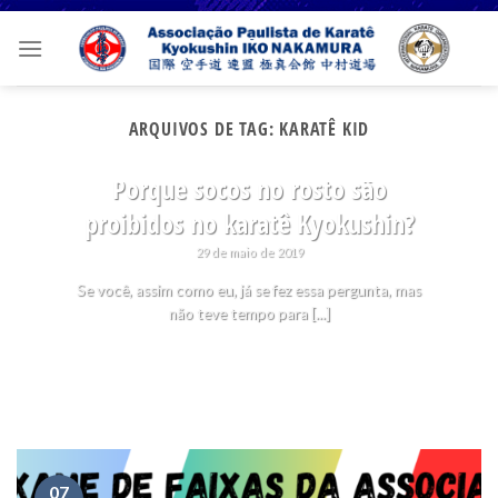
Skip
to
content
ARQUIVOS DE TAG:
KARATÊ KID
SEM CATEGORIA
Porque socos no rosto são
proibidos no karatê Kyokushin?
29 de maio de 2019
Se você, assim como eu, já se fez essa pergunta, mas
não teve tempo para [...]
07