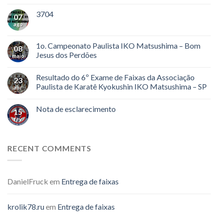
3704
07
ago
1o. Campeonato Paulista IKO Matsushima – Bom
08
Jesus dos Perdões
maio
Resultado do 6º Exame de Faixas da Associação
23
Paulista de Karatê Kyokushin IKO Matsushima – SP
abr
Nota de esclarecimento
15
fev
RECENT COMMENTS
DanielFruck
em
Entrega de faixas
krolik78.ru
em
Entrega de faixas