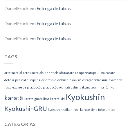
DanielFruck
em
Entrega de faixas
DanielFruck
em
Entrega de faixas
DanielFruck
em
Entrega de faixas
TAGS
arte marcial
artes marciais
Benefícios do Karatê
campeonato paulista
caratê
defesa pessoal
disciplina
eric toshio kyokushinkaikan
estação cidadania
exame de
faixa
exame de graduação
graduação
iko matsushima
ikomatsushima
Kanku
Kyokushin
karatê
karatê guarulhos
karatê kid
KyokushinGRU
kyokushinkaikan
real karate
time to be united
CATEGORIAS