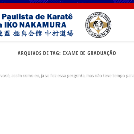
SEM CATEGORIA
ARQUIVOS DE TAG:
EXAME DE GRADUAÇÃO
rque socos no rosto são proibidos no karatê Kyokush
29 de maio de 2019
você, assim como eu, já se fez essa pergunta, mas não teve tempo para [