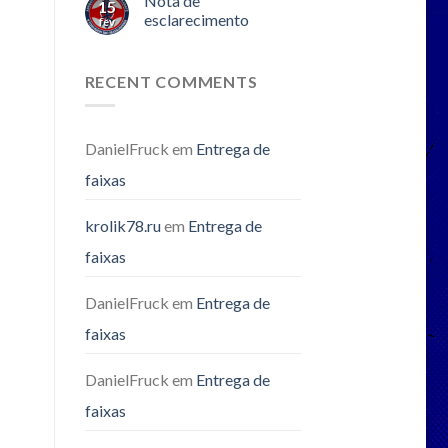
Nota de
15
esclarecimento
fev
RECENT COMMENTS
DanielFruck
em
Entrega de
faixas
krolik78.ru
em
Entrega de
faixas
DanielFruck
em
Entrega de
faixas
DanielFruck
em
Entrega de
faixas