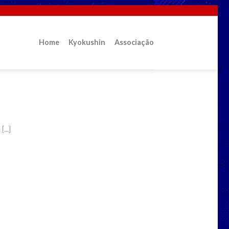
Home
Kyokushin
Associação
in?
...]