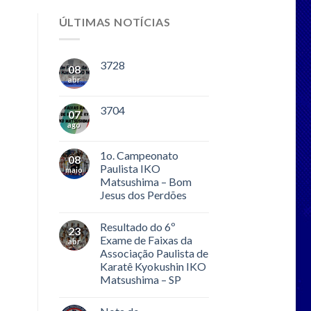
ÚLTIMAS NOTÍCIAS
3728
08
abr
3704
07
ago
1o. Campeonato
08
Paulista IKO
maio
Matsushima – Bom
Jesus dos Perdões
Resultado do 6º
23
Exame de Faixas da
abr
Associação Paulista de
Karatê Kyokushin IKO
Matsushima – SP