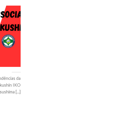
ndências da
okushin IKO
ushima [...]