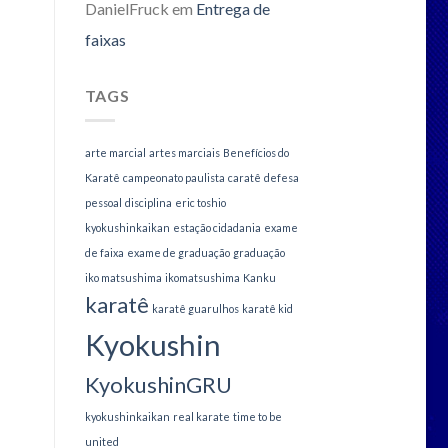
DanielFruck
em
Entrega de
faixas
TAGS
arte marcial
artes marciais
Benefícios do
Karatê
campeonato paulista
caratê
defesa
pessoal
disciplina
eric toshio
kyokushinkaikan
estação cidadania
exame
de faixa
exame de graduação
graduação
iko matsushima
ikomatsushima
Kanku
karatê
karatê guarulhos
karatê kid
Kyokushin
KyokushinGRU
kyokushinkaikan
real karate
time to be
united