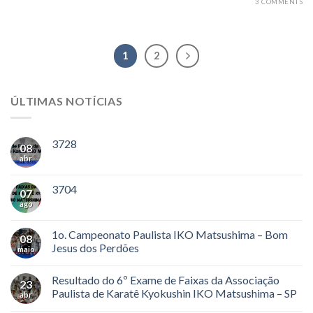
3 COMMENTS
1
2
ÚLTIMAS NOTÍCIAS
3728
08
abr
3704
07
ago
1o. Campeonato Paulista IKO Matsushima – Bom
08
Jesus dos Perdões
maio
Resultado do 6º Exame de Faixas da Associação
23
Paulista de Karatê Kyokushin IKO Matsushima – SP
abr