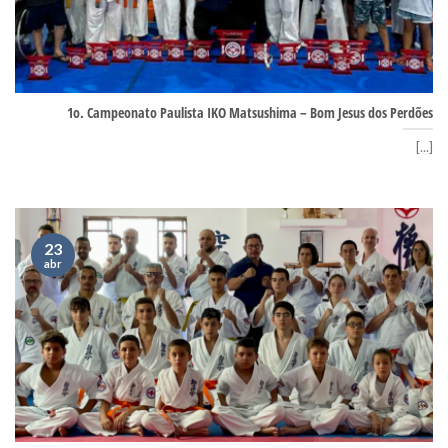
1o. Campeonato Paulista IKO Matsushima – Bom Jesus dos Perdões
[...]
23
abr