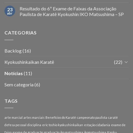
Resultado do 6º Exame de Faixas da Associação
23
abr
Paulista de Karatê Kyokushin IKO Matsushima – SP
CATEGORIAS
Backlog
(16)
Kyokushinkaikan Karatê
(22)
Notícias
(11)
Sem categoria
(6)
TAGS
arte marcial
artes marciais
Benefícios do Karatê
campeonato paulista
caratê
defesa pessoal
disciplina
eric toshio kyokushinkaikan
estação cidadania
exame de
faixa
exame de graduação
graduação
iko matsushima
ikomatsushima
Kanku