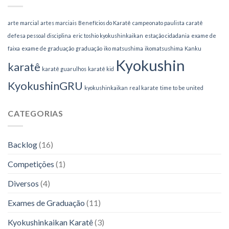
arte marcial
artes marciais
Benefícios do Karatê
campeonato paulista
caratê
defesa pessoal
disciplina
eric toshio kyokushinkaikan
estação cidadania
exame de
faixa
exame de graduação
graduação
iko matsushima
ikomatsushima
Kanku
Kyokushin
karatê
karatê guarulhos
karatê kid
KyokushinGRU
kyokushinkaikan
real karate
time to be united
CATEGORIAS
Backlog
(16)
Competições
(1)
Diversos
(4)
Exames de Graduação
(11)
Kyokushinkaikan Karatê
(3)