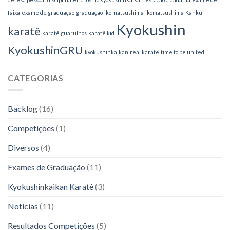
faixa
exame de graduação
graduação
iko matsushima
ikomatsushima
Kanku
Kyokushin
karatê
karatê guarulhos
karatê kid
KyokushinGRU
kyokushinkaikan
real karate
time to be united
CATEGORIAS
Backlog
(16)
Competições
(1)
Diversos
(4)
Exames de Graduação
(11)
Kyokushinkaikan Karatê
(3)
Notícias
(11)
Resultados Competições
(5)