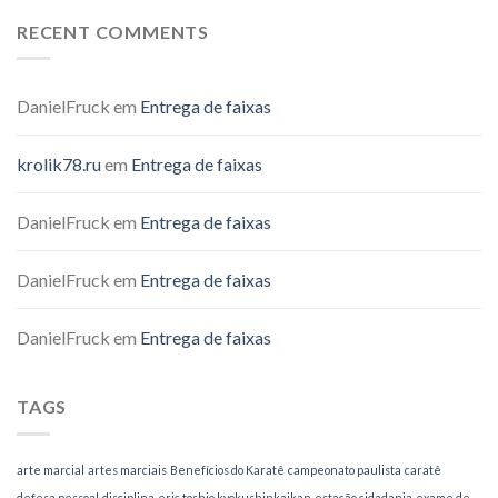
RECENT COMMENTS
DanielFruck
em
Entrega de faixas
krolik78.ru
em
Entrega de faixas
DanielFruck
em
Entrega de faixas
DanielFruck
em
Entrega de faixas
DanielFruck
em
Entrega de faixas
TAGS
arte marcial
artes marciais
Benefícios do Karatê
campeonato paulista
caratê
defesa pessoal
disciplina
eric toshio kyokushinkaikan
estação cidadania
exame de