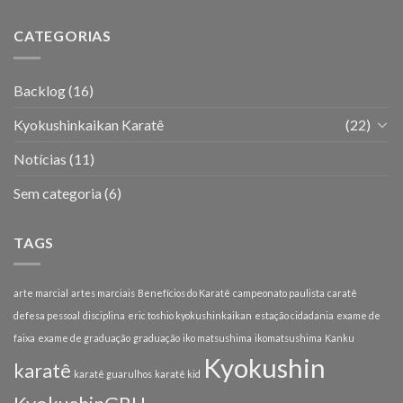
CATEGORIAS
Backlog
(16)
Kyokushinkaikan Karatê
(22)
Notícias
(11)
Sem categoria
(6)
TAGS
arte marcial
artes marciais
Benefícios do Karatê
campeonato paulista
caratê
defesa pessoal
disciplina
eric toshio kyokushinkaikan
estação cidadania
exame de
faixa
exame de graduação
graduação
iko matsushima
ikomatsushima
Kanku
Kyokushin
karatê
karatê guarulhos
karatê kid