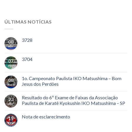
ÚLTIMAS NOTÍCIAS
3728
08
abr
3704
07
ago
1o. Campeonato Paulista IKO Matsushima – Bom
08
Jesus dos Perdões
maio
Resultado do 6º Exame de Faixas da Associação
23
Paulista de Karatê Kyokushin IKO Matsushima – SP
abr
Nota de esclarecimento
15
fev