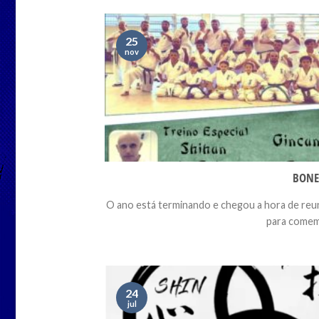
25
nov
BONE
O ano está terminando e chegou a hora de reun
para comemo
24
jul