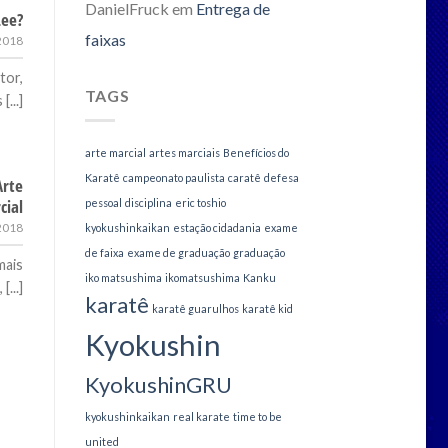
DanielFruck
em
Entrega de
Lee?
faixas
 2018
tor,
TAGS
...]
arte marcial
artes marciais
Benefícios do
Karatê
campeonato paulista
caratê
defesa
Arte
cial
pessoal
disciplina
eric toshio
2018
kyokushinkaikan
estação cidadania
exame
de faixa
exame de graduação
graduação
mais
iko matsushima
ikomatsushima
Kanku
...]
karatê
karatê guarulhos
karatê kid
Kyokushin
KyokushinGRU
kyokushinkaikan
real karate
time to be
united