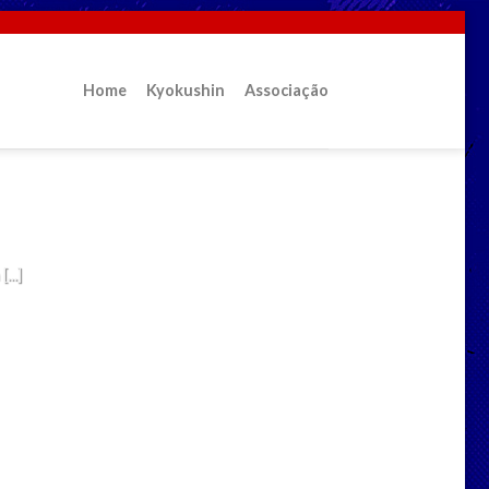
Home
Kyokushin
Associação
in?
...]