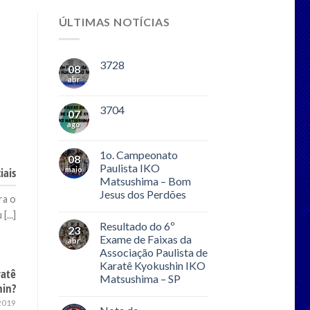
ÚLTIMAS NOTÍCIAS
3728
08
abr
3704
07
ago
1o. Campeonato
08
Paulista IKO
maio
iais
Matsushima – Bom
Jesus dos Perdões
ra o
...]
Resultado do 6º
23
Exame de Faixas da
abr
Associação Paulista de
Karatê Kyokushin IKO
ratê
Matsushima – SP
hin?
 2019