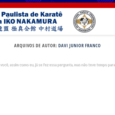
SEM CATEGORIA
ARQUIVOS DE AUTOR:
DAVI JUNIOR FRANCO
rque socos no rosto são proibidos no karatê Kyokush
29 de maio de 2019
você, assim como eu, já se fez essa pergunta, mas não teve tempo para [