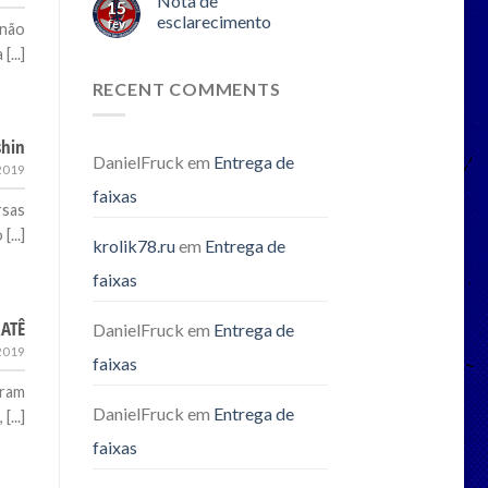
Nota de
15
esclarecimento
fev
 não
...]
RECENT COMMENTS
shin
DanielFruck
em
Entrega de
 2019
faixas
rsas
...]
krolik78.ru
em
Entrega de
faixas
RATÊ
DanielFruck
em
Entrega de
 2019
faixas
iram
DanielFruck
em
Entrega de
...]
faixas