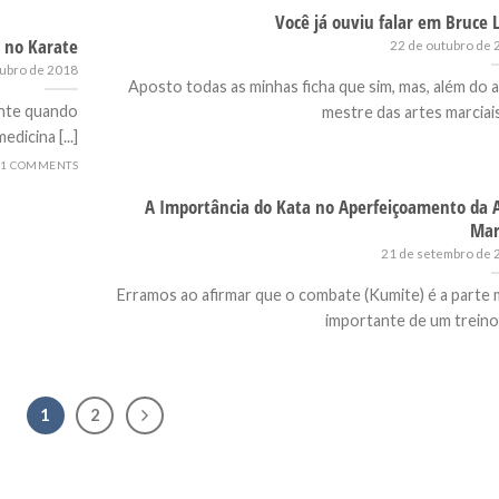
Você já ouviu falar em Bruce 
s no Karate
22 de outubro de
tubro de 2018
Aposto todas as minhas ficha que sim, mas, além do a
ente quando
mestre das artes marciais [
icina [...]
1 COMMENTS
A Importância do Kata no Aperfeiçoamento da 
Mar
21 de setembro de 
Erramos ao afirmar que o combate (Kumite) é a parte 
importante de um treino, [
1
2