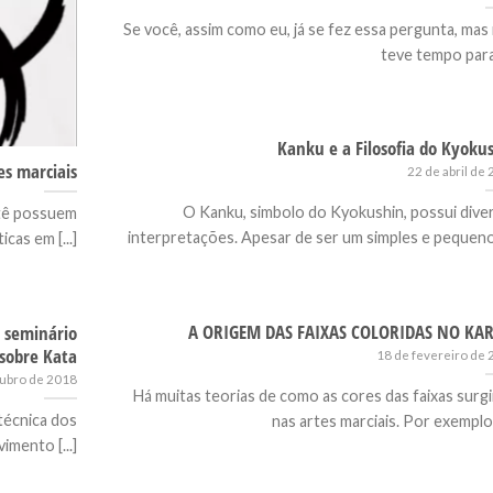
Se você, assim como eu, já se fez essa pergunta, mas
teve tempo para [
Kanku e a Filosofia do Kyoku
es marciais
22 de abril de
O Kanku, simbolo do Kyokushin, possui dive
atê possuem
interpretações. Apesar de ser um simples e pequeno [
icas em [...]
A ORIGEM DAS FAIXAS COLORIDAS NO KA
 seminário
sobre Kata
18 de fevereiro de
tubro de 2018
Há muitas teorias de como as cores das faixas surg
técnica dos
nas artes marciais. Por exemplo, [
imento [...]