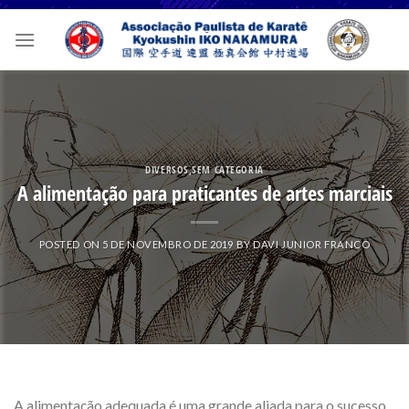
Skip
to
content
DIVERSOS
,
SEM CATEGORIA
A alimentação para praticantes de artes marciais
POSTED ON
5 DE NOVEMBRO DE 2019
BY
DAVI JUNIOR FRANCO
A alimentação adequada é uma grande aliada para o sucesso