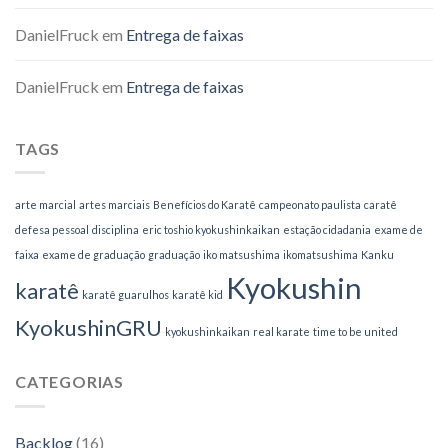
DanielFruck
em
Entrega de faixas
DanielFruck
em
Entrega de faixas
TAGS
arte marcial
artes marciais
Benefícios do Karatê
campeonato paulista
caratê
defesa pessoal
disciplina
eric toshio kyokushinkaikan
estação cidadania
exame de
faixa
exame de graduação
graduação
iko matsushima
ikomatsushima
Kanku
Kyokushin
karatê
karatê guarulhos
karatê kid
KyokushinGRU
kyokushinkaikan
real karate
time to be united
CATEGORIAS
Backlog
(16)