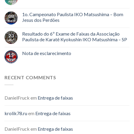
ago
1o. Campeonato Paulista IKO Matsushima – Bom
08
Jesus dos Perdões
maio
Resultado do 6º Exame de Faixas da Associação
23
Paulista de Karatê Kyokushin IKO Matsushima – SP
abr
Nota de esclarecimento
15
fev
RECENT COMMENTS
DanielFruck
em
Entrega de faixas
krolik78.ru
em
Entrega de faixas
DanielFruck
em
Entrega de faixas