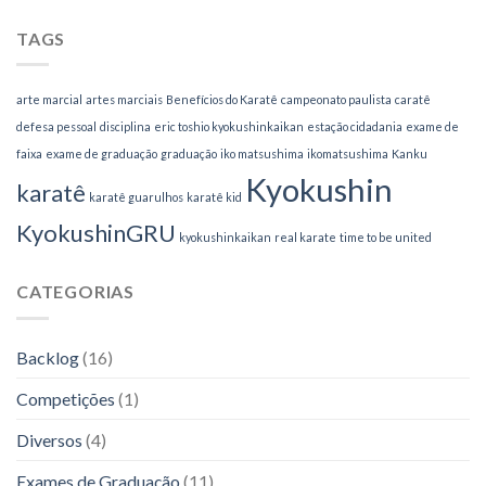
TAGS
arte marcial
artes marciais
Benefícios do Karatê
campeonato paulista
caratê
defesa pessoal
disciplina
eric toshio kyokushinkaikan
estação cidadania
exame de
faixa
exame de graduação
graduação
iko matsushima
ikomatsushima
Kanku
Kyokushin
karatê
karatê guarulhos
karatê kid
KyokushinGRU
kyokushinkaikan
real karate
time to be united
CATEGORIAS
Backlog
(16)
Competições
(1)
Diversos
(4)
Exames de Graduação
(11)