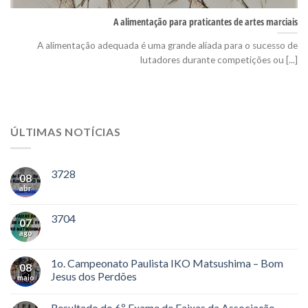
A alimentação para praticantes de artes marciais
A alimentação adequada é uma grande aliada para o sucesso de
lutadores durante competições ou [...]
ÚLTIMAS NOTÍCIAS
3728
08
abr
3704
07
ago
1o. Campeonato Paulista IKO Matsushima – Bom
08
Jesus dos Perdões
maio
Resultado do 6º Exame de Faixas da Associação