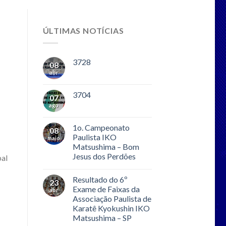
ÚLTIMAS NOTÍCIAS
3728
08
abr
3704
07
ago
1o. Campeonato
08
Paulista IKO
maio
Matsushima – Bom
Jesus dos Perdões
pal
Resultado do 6º
23
Exame de Faixas da
abr
Associação Paulista de
Karatê Kyokushin IKO
Matsushima – SP