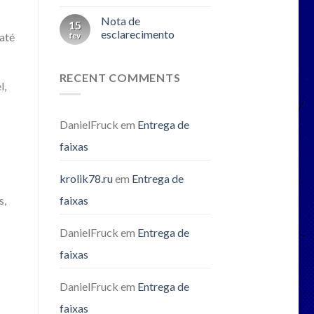
Nota de
15
esclarecimento
​até
fev
RECENT COMMENTS
l,
DanielFruck
em
Entrega de
faixas
krolik78.ru
em
Entrega de
s,
faixas
DanielFruck
em
Entrega de
faixas
DanielFruck
em
Entrega de
faixas