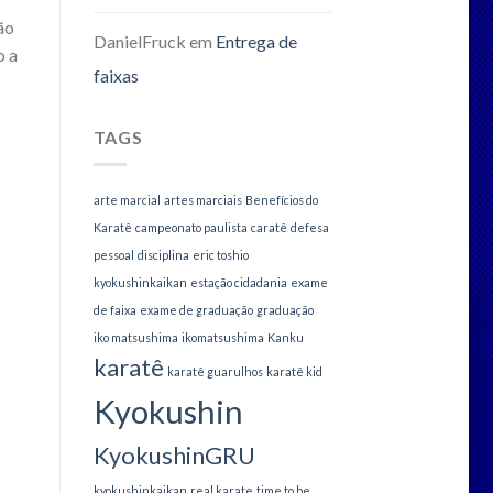
ão
DanielFruck
em
Entrega de
o a
faixas
TAGS
arte marcial
artes marciais
Benefícios do
Karatê
campeonato paulista
caratê
defesa
pessoal
disciplina
eric toshio
kyokushinkaikan
estação cidadania
exame
de faixa
exame de graduação
graduação
iko matsushima
ikomatsushima
Kanku
karatê
karatê guarulhos
karatê kid
Kyokushin
KyokushinGRU
kyokushinkaikan
real karate
time to be