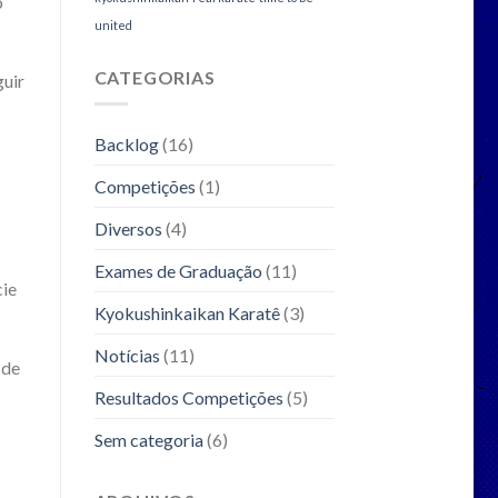
o
united
CATEGORIAS
guir
Backlog
(16)
Competições
(1)
Diversos
(4)
Exames de Graduação
(11)
cie
Kyokushinkaikan Karatê
(3)
Notícias
(11)
 de
Resultados Competições
(5)
Sem categoria
(6)