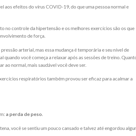
vel aos efeitos do vírus COVID-19, do que uma pessoa normal e
o no controle da hipertensão e os melhores exercícios são os que
envolvimento de força.
a pressão arterial, mas essa mudança é temporária e seu nível de
al quando você começa a relaxar após as sessões de treino. Quant
tar ao normal, mais saudável você deve ser.
ercícios respiratórios também provou ser eficaz para acalmar a
um:
a perda de peso
.
tena, você se sentiu um pouco cansado e talvez até engordou algu