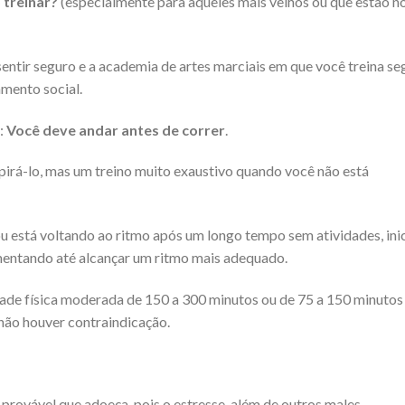
 treinar?
(especialmente para aqueles mais velhos ou que estão n
sentir seguro e a academia de artes marciais em que você treina se
amento social.
:
Você deve andar antes de correr
.
irá-lo, mas um treino muito exaustivo quando você não está
ou está voltando ao ritmo após um longo tempo sem atividades, ini
entando até alcançar um ritmo mais adequado.
de física moderada de 150 a 300 minutos ou de 75 a 150 minutos
 não houver contraindicação.
 provável que adoeça, pois o estresse, além de outros males,