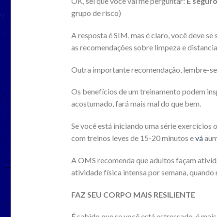
OK, sei que você vai me perguntar:
É seguro
grupo de risco)
A resposta é SIM, mas é claro, você deve se 
as recomendações sobre limpeza e distanci
Outra importante recomendação, lembre-se
Os benefícios de um treinamento podem insp
acostumado, fará mais mal do que bem.
Se você está iniciando uma série exercícios 
com treinos leves de 15-20 minutos e
vá
aum
A OMS recomenda que adultos façam ativida
atividade física intensa por semana, quando
FAZ SEU CORPO MAIS RESILIENTE
É sabido que se você está estressado, é mais